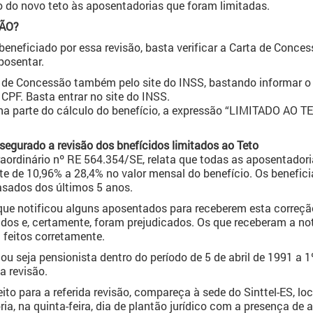
o do novo teto às aposentadorias que foram limitadas.
SÃO?
beneficiado por essa revisão, basta verificar a Carta de Conce
posentar.
 de Concessão também pelo site do INSS, bastando informar o 
PF. Basta entrar no site do INSS.
a parte do cálculo do benefício, a expressão “LIMITADO AO TE
segurado a revisão dos bnefícidos limitados ao Teto
aordinário nº RE 564.354/SE, relata que todas as aposentador
te de 10,96% a 28,4% no valor mensal do benefício. Os benefici
sados dos últimos 5 anos.
ue notificou alguns aposentados para receberem esta correçã
cados e, certamente, foram prejudicados. Os que receberam a n
 feitos corretamente.
 seja pensionista dentro do período de 5 de abril de 1991 a 1º
ta revisão.
reito para a referida revisão, compareça à sede do Sinttel-ES, l
ria, na quinta-feira, dia de plantão jurídico com a presença de