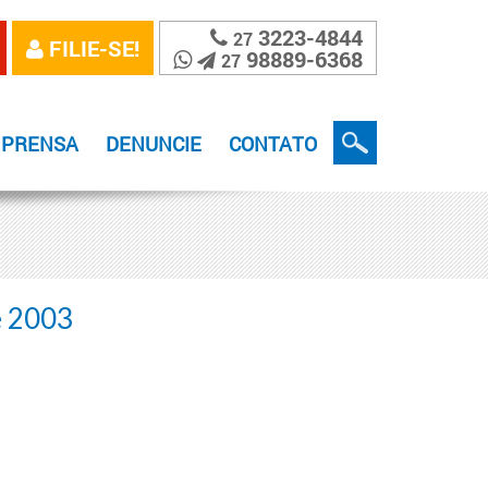
3223-4844
27
FILIE-SE!
98889-6368
27
MPRENSA
DENUNCIE
CONTATO
e 2003