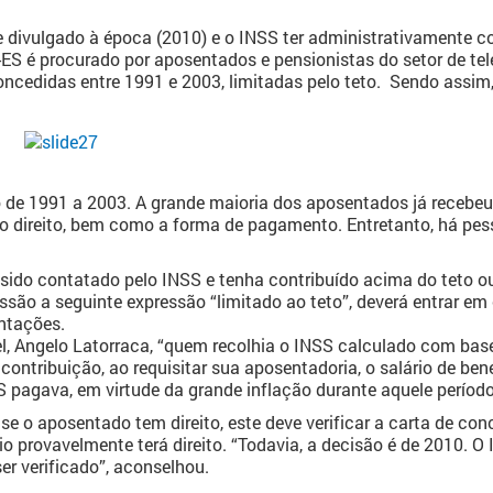
 divulgado à época (2010) e o INSS ter administrativamente cor
el-ES é procurado por aposentados e pensionistas do setor de 
oncedidas entre 1991 e 2003, limitadas pelo teto. Sendo assim
 de 1991 a 2003. A grande maioria dos aposentados já recebe
o direito, bem como a forma de pagamento. Entretanto, há pe
ido contatado pelo INSS e tenha contribuído acima do teto ou
são a seguinte expressão “limitado ao teto”, deverá entrar e
entações.
, Angelo Latorraca, “quem recolhia o INSS calculado com base
ontribuição, ao requisitar sua aposentadoria, o salário de bene
 pagava, em virtude da grande inflação durante aquele período
 se o aposentado tem direito, este deve verificar a carta de co
rio provavelmente terá direito. “Todavia, a decisão é de 2010. 
er verificado”, aconselhou.