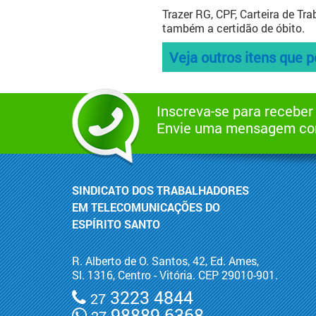
Trazer RG, CPF, Carteira de Tr
também a certidão de óbito.
Veja outros itens que 
Inscreva-se para receber
Envie uma mensagem com
SINDICATO DOS TRABALHADORES
EM TELECOMUNICAÇÕES DO
ESPÍRITO SANTO
R. Alberto de O. Santos, 42, Ed. Ames,
Sl. 1316, Centro - Vitória. CEP 29010-901.
3223 4844
27
98889 6368