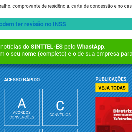
abalho, comprovante de residência, carta de concessão e no cas
podem ter revisão no INSS
 notícias do
SINTTEL-ES
pelo
WhastApp
.
 o seu nome (completo) e o de sua empresa par
PUBLICAÇÕES
ACESSO RÁPIDO
VEJA TODAS
A
C
ACORDOS
CONVÊNIOS
CONVENÇÕES