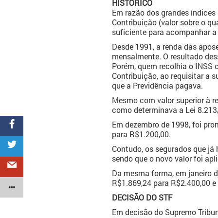
HISTÓRICO
Em razão dos grandes índices i
Contribuição (valor sobre o 
suficiente para acompanhar a 
Desde 1991, a renda das aposen
mensalmente. O resultado dess
Porém, quem recolhia o INSS c
Contribuição, ao requisitar a 
que a Previdência pagava.
Mesmo com valor superior à rec
como determinava a Lei 8.213
Em dezembro de 1998, foi prom
para R$1.200,00.
Contudo, os segurados que já 
sendo que o novo valor foi ap
Da mesma forma, em janeiro d
R$1.869,24 para R$2.400,00 e
DECISÃO DO STF
Em decisão do Supremo Tribuna