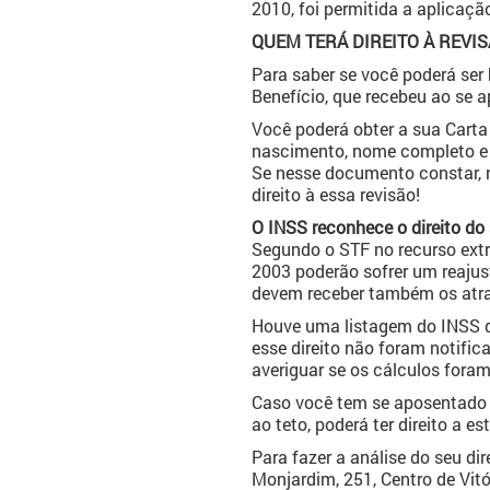
2010, foi permitida a aplicaçã
QUEM TERÁ DIREITO À REVI
Para saber se você poderá ser 
Benefício, que recebeu ao se a
Você poderá obter a sua Carta
nascimento, nome completo e C
Se nesse documento constar, n
direito à essa revisão!
O INSS reconhece o direito do 
Segundo o STF no recurso extr
2003 poderão sofrer um reajus
devem receber também os atra
Houve uma listagem do INSS q
esse direito não foram notifi
averiguar se os cálculos foram
Caso você tem se aposentado ou
ao teto, poderá ter direito a es
Para fazer a análise do seu di
Monjardim, 251, Centro de Vitó