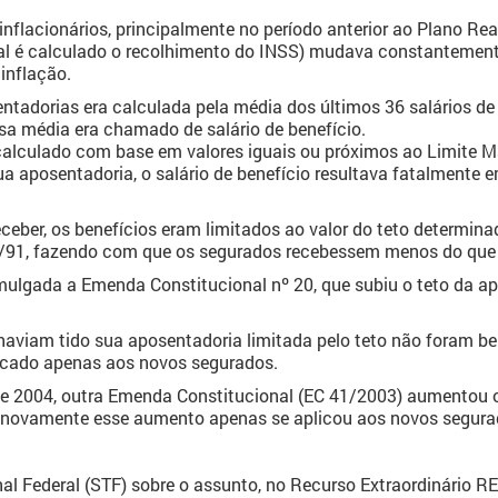
nflacionários, principalmente no período anterior ao Plano Real 
qual é calculado o recolhimento do INSS) mudava constanteme
inflação.
tadorias era calculada pela média dos últimos 36 salários de 
a média era chamado de salário de benefício.
alculado com base em valores iguais ou próximos ao Limite M
sua aposentadoria, o salário de benefício resultava fatalmente 
eber, os benefícios eram limitados ao valor do teto determinad
/91, fazendo com que os segurados recebessem menos do que 
ulgada a Emenda Constitucional nº 20, que subiu o teto da a
haviam tido sua aposentadoria limitada pelo teto não foram b
licado apenas aos novos segurados.
e 2004, outra Emenda Constitucional (EC 41/2003) aumentou o 
 novamente esse aumento apenas se aplicou aos novos segura
l Federal (STF) sobre o assunto, no Recurso Extraordinário R