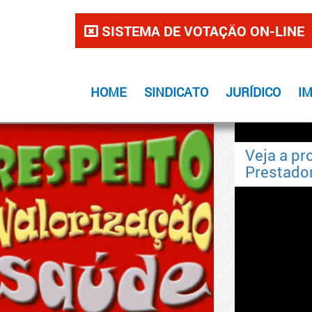
SISTEMA DE VOTAÇÃO ON-LINE
HOME
SINDICATO
JURÍDICO
I
empo. Sindicalize-se e concorra
Veja a pr
Prestador