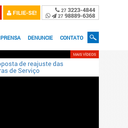
3223-4844
27
FILIE-SE!
98889-6368
27
MPRENSA
DENUNCIE
CONTATO
MAIS VÍDEOS
oposta de reajuste das
Sinttel-
as de Serviço
com as p