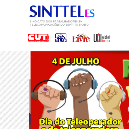
Ainda dá t
a prêmios