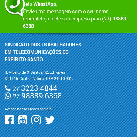
pelo
WhastApp
.
Envie uma mensagem com o seu nome
(completo) e o de sua empresa para
(27) 98889-
6368
SINDICATO DOS TRABALHADORES
EM TELECOMUNICAÇÕES DO
ESPÍRITO SANTO
R. Alberto de O. Santos, 42, Ed. Ames,
Sl. 1316, Centro - Vitória. CEP 29010-901.
3223 4844
27
98889 6368
27
Acesse nossas redes sociais: