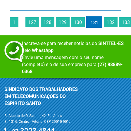
1
127
128
129
130
132
133
...
131
Inscreva-se para receber notícias do
SINTTEL-ES
pelo
WhastApp
.
Envie uma mensagem com o seu nome
(completo) e o de sua empresa para
(27) 98889-
6368
SINDICATO DOS TRABALHADORES
EM TELECOMUNICAÇÕES DO
ESPÍRITO SANTO
R. Alberto de O. Santos, 42, Ed. Ames,
Sl. 1316, Centro - Vitória. CEP 29010-901.
3223 4844