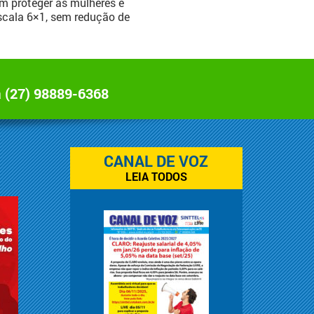
m proteger as mulheres e
escala 6×1, sem redução de
a
(27) 98889-6368
CANAL DE VOZ
LEIA TODOS