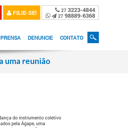
3223-4844
27
FILIE-SE!
98889-6368
27
MPRENSA
DENUNCIE
CONTATO
ra uma reunião
udança do instrumento coletivo
atados pela Ágape, uma