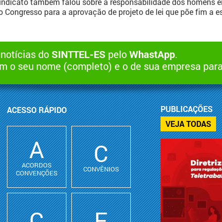
ndicato também falou sobre a responsabilidade dos homens e
o Congresso para a aprovação de projeto de lei que põe fim a 
 notícias do
SINTTEL-ES
pelo
WhastApp
.
 o seu nome (completo) e o de sua empresa par
PUBLICAÇÕES
ACESSO RÁPIDO
VEJA TODAS
A
C
ACORDOS
CONVÊNIOS
CONVENÇÕES
C
F