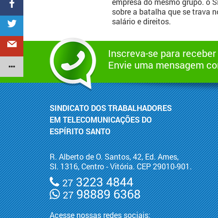
empresa do mesmo grupo. o Si
sobre a batalha que se trava n
salário e direitos.
Inscreva-se para receber
Envie uma mensagem com
SINDICATO DOS TRABALHADORES
EM TELECOMUNICAÇÕES DO
ESPÍRITO SANTO
R. Alberto de O. Santos, 42, Ed. Ames,
Sl. 1316, Centro - Vitória. CEP 29010-901.
3223 4844
27
98889 6368
27
Acesse nossas redes sociais: