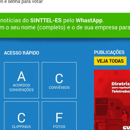
gin e senha para votar
 notícias do
SINTTEL-ES
pelo
WhastApp
.
 o seu nome (completo) e o de sua empresa par
PUBLICAÇÕES
ACESSO RÁPIDO
VEJA TODAS
A
C
ACORDOS
CONVÊNIOS
CONVENÇÕES
C
F
CLIPPINGS
FOTOS