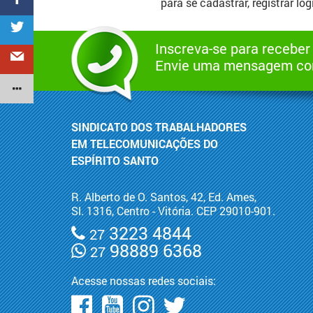
para se cadastrar, registrar lo
Inscreva-se para receber
Envie uma mensagem com
SINDICATO DOS TRABALHADORES
EM TELECOMUNICAÇÕES DO
ESPÍRITO SANTO
R. Alberto de O. Santos, 42, Ed. Ames,
Sl. 1316, Centro - Vitória. CEP 29010-901.
3223 4844
27
98889 6368
27
Acesse nossas redes sociais: