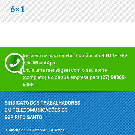
6×1
Inscreva-se para receber notícias do
SINTTEL-ES
pelo
WhastApp
.
Envie uma mensagem com o seu nome
(completo) e o de sua empresa para
(27) 98889-
6368
SINDICATO DOS TRABALHADORES
EM TELECOMUNICAÇÕES DO
ESPÍRITO SANTO
R. Alberto de O. Santos, 42, Ed. Ames,