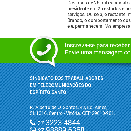
Dos mais de 26 mil candidatos
presidente em 26 estados e no 
serviços. Ou seja, o restante 
Branco, o comportamento dos p
ele, permanecem. “As empresas
Inscreva-se para receber
Envie uma mensagem com
SINDICATO DOS TRABALHADORES
EM TELECOMUNICAÇÕES DO
ESPÍRITO SANTO
R. Alberto de O. Santos, 42, Ed. Ames,
Sl. 1316, Centro - Vitória. CEP 29010-901.
3223 4844
27
98889 6368
27