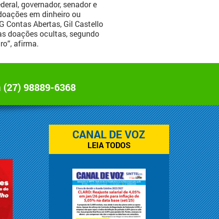
eral, governador, senador e
 doações em dinheiro ou
G Contas Abertas, Gil Castello
 as doações ocultas, segundo
o”, afirma.
a
(27) 98889-6368
CANAL DE VOZ
LEIA TODOS