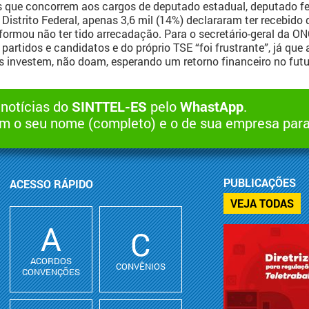
 que concorrem aos cargos de deputado estadual, deputado fed
Distrito Federal, apenas 3,6 mil (14%) declararam ter recebido
informou não ter tido arrecadação. Para o secretário-geral da ON
artidos e candidatos e do próprio TSE “foi frustrante”, já que
 investem, não doam, esperando um retorno financeiro no futur
 notícias do
SINTTEL-ES
pelo
WhastApp
.
 o seu nome (completo) e o de sua empresa par
PUBLICAÇÕES
ACESSO RÁPIDO
VEJA TODAS
A
C
ACORDOS
CONVÊNIOS
CONVENÇÕES