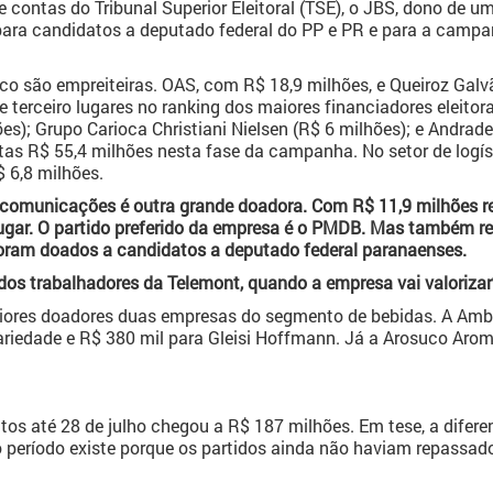
 contas do Tribunal Superior Eleitoral (TSE), o JBS, dono de u
ara candidatos a deputado federal do PP e PR e para a campa
co são empreiteiras. OAS, com R$ 18,9 milhões, e Queiroz Galv
 terceiro lugares no ranking dos maiores financiadores eleito
s); Grupo Carioca Christiani Nielsen (R$ 6 milhões); e Andrade 
as R$ 55,4 milhões nesta fase da campanha. No setor de logís
 6,8 milhões.
ecomunicações é outra grande doadora. Com R$ 11,9 milhões r
gar. O partido preferido da empresa é o PMDB. Mas também re
foram doados a candidatos a deputado federal paranaenses.
 dos trabalhadores da Telemont, quando a empresa vai valorizar
iores doadores duas empresas do segmento de bebidas. A Amb
dariedade e R$ 380 mil para Gleisi Hoffmann. Já a Arosuco Aro
atos até 28 de julho chegou a R$ 187 milhões. Em tese, a difer
o período existe porque os partidos ainda não haviam repassado