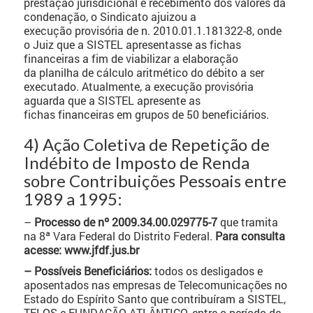
prestação jurisdicional e recebimento dos valores da
condenação, o Sindicato ajuizou a
execução provisória de n. 2010.01.1.181322-8, onde
o Juiz que a SISTEL apresentasse as fichas
financeiras a fim de viabilizar a elaboração
da planilha de cálculo aritmético do débito a ser
executado. Atualmente, a execução provisória
aguarda que a SISTEL apresente as
fichas financeiras em grupos de 50 beneficiários.
4) Ação Coletiva de Repetição de
Indébito de Imposto de Renda
sobre Contribuições Pessoais entre
1989 a 1995:
–
Processo de nº 2009.34.00.029775-7
que tramita
na 8ª Vara Federal do Distrito Federal.
Para consulta
acesse: www.jfdf.jus.br
– Possíveis Beneficiários:
todos os desligados e
aposentados nas empresas de Telecomunicações no
Estado do Espírito Santo que contribuíram a SISTEL,
TELOS e FUNDAÇÃO ATLÂNTICO, entre o período de