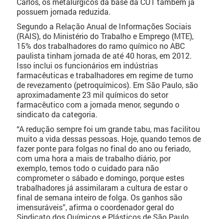
Carlos, os metalúrgicos da base da CUT também já
possuem jornada reduzida.
Segundo a Relação Anual de Informações Sociais
(RAIS), do Ministério do Trabalho e Emprego (MTE),
15% dos trabalhadores do ramo químico no ABC
paulista tinham jornada de até 40 horas, em 2012.
Isso inclui os funcionários em indústrias
farmacêuticas e trabalhadores em regime de turno
de revezamento (petroquímicos). Em São Paulo, são
aproximadamente 23 mil químicos do setor
farmacêutico com a jornada menor, segundo o
sindicato da categoria.
“A redução sempre foi um grande tabu, mas facilitou
muito a vida dessas pessoas. Hoje, quando temos de
fazer ponte para folgas no final do ano ou feriado,
com uma hora a mais de trabalho diário, por
exemplo, temos todo o cuidado para não
comprometer o sábado e domingo, porque estes
trabalhadores já assimilaram a cultura de estar o
final de semana inteiro de folga. Os ganhos são
imensuráveis”, afirma o coordenador geral do
Sindicato dos Químicos e Plásticos de São Paulo,