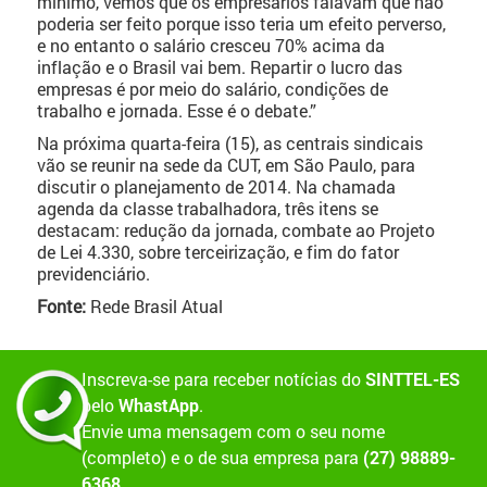
mínimo, vemos que os empresários falavam que não
poderia ser feito porque isso teria um efeito perverso,
e no entanto o salário cresceu 70% acima da
inflação e o Brasil vai bem. Repartir o lucro das
empresas é por meio do salário, condições de
trabalho e jornada. Esse é o debate.”
Na próxima quarta-feira (15), as centrais sindicais
vão se reunir na sede da CUT, em São Paulo, para
discutir o planejamento de 2014. Na chamada
agenda da classe trabalhadora, três itens se
destacam: redução da jornada, combate ao Projeto
de Lei 4.330, sobre terceirização, e fim do fator
previdenciário.
Fonte:
Rede Brasil Atual
Inscreva-se para receber notícias do
SINTTEL-ES
pelo
WhastApp
.
Envie uma mensagem com o seu nome
(completo) e o de sua empresa para
(27) 98889-
6368