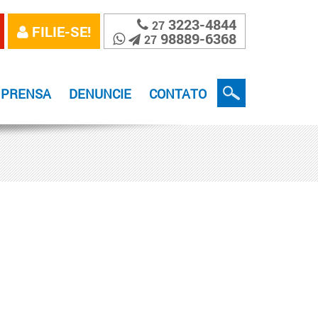
3223-4844
27
FILIE-SE!
98889-6368
27
MPRENSA
DENUNCIE
CONTATO