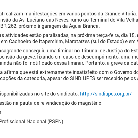
al realizam manifestações em vários pontos da Grande Vitória.
nsão da Av. Luciano das Neves, rumo ao Terminal de Vila Velha
 BR 262, próximo à garagem da Águia Branca.
 atividades estão paralisadas, na próxima terça-feira, dia 15, e
em Cachoeiro de Itapemirim, Marataízes (sul do Estado) e em V
agrande conseguiu uma liminar no Tribunal de Justiça do Est
pensão da greve, fixando em caso de descumprimento, uma mult
ainda não foi notificado dessa liminar. Portanto, a greve da ca
ba afirma que está extremamente insatisfeito com o Governo 
icações da categoria, apesar do SINDIUPES ser recebido pelos 
isponibilizadas no site do sindicato:
http://sindiupes.org.br/
stão na pauta de reivindicação do magistério:
s
Profissional Nacional (PSPN)