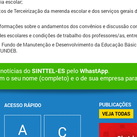
ia escolar;
atos de Terceirização da merenda escolar e dos serviços gerais
informações sobre o andamentos dos convênios e discussão co
es escolares e condições de trabalho dos professores/as, entre
do Fundo de Manutenção e Desenvolvimento da Educação Básic
 FUNDEB.
 notícias do
SINTTEL-ES
pelo
WhastApp
.
 o seu nome (completo) e o de sua empresa par
PUBLICAÇÕES
ACESSO RÁPIDO
VEJA TODAS
A
C