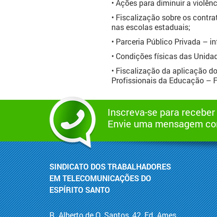
• Ações para diminuir a violênc
• Fiscalização sobre os contr
nas escolas estaduais;
• Parceria Público Privada – 
• Condições físicas das Unidad
• Fiscalização da aplicação 
Profissionais da Educação –
Inscreva-se para receber
Envie uma mensagem com
SINDICATO DOS TRABALHADORES
EM TELECOMUNICAÇÕES DO
ESPÍRITO SANTO
R. Alberto de O. Santos, 42, Ed. Ames,