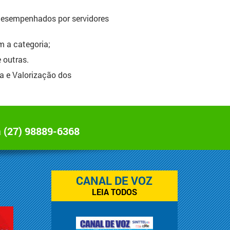
 desempenhados por servidores
m a categoria;
 outras.
a e Valorização dos
a
(27) 98889-6368
CANAL DE VOZ
LEIA TODOS