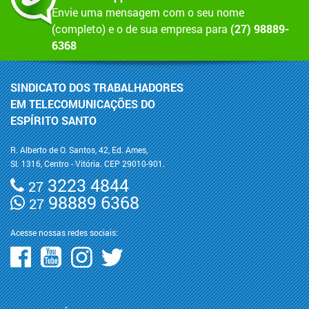
Envie uma mensagem com o seu nome
(completo) e o de sua empresa para
(27) 98889-
6368
SINDICATO DOS TRABALHADORES
EM TELECOMUNICAÇÕES DO
ESPÍRITO SANTO
R. Alberto de O. Santos, 42, Ed. Ames,
Sl. 1316, Centro - Vitória. CEP 29010-901.
3223 4844
27
98889 6368
27
Acesse nossas redes sociais: