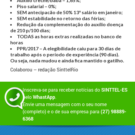
Auxílio creche/babá – 1,65%;
Piso salarial – 0%;
SEM antecipacão de 50% 13° salário em janeiro;
SEM estabilidade no retorno das férias;
Redução da complementação do auxílio doença
de 210 p/100 dias;
TODAS as horas extras realizadas no banco de
horas
PPR/2017 – A elegibilidade caiu para 30 dias de
trabalho após o período de experiência (90 dias).
Ou seja, nada mudou e ainda fica mantido o gatilho.
Colaborou – redação SinttelRio
Inscreva-se para receber notícias do
SINTTEL-ES
pelo
WhastApp
.
Envie uma mensagem com o seu nome
(completo) e o de sua empresa para
(27) 98889-
6368