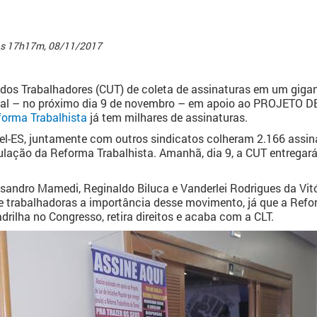
às 17h17m, 08/11/2017
dos Trabalhadores (CUT) de coleta de assinaturas em um gigan
nal – no próximo dia 9 de novembro – em apoio ao PROJETO 
orma Trabalhista
já tem milhares de assinaturas.
tel-ES, juntamente com outros sindicatos colheram 2.166 assin
lação da Reforma Trabalhista. Amanhã, dia 9, a CUT entregará
essandro Mamedi, Reginaldo Biluca e Vanderlei Rodrigues da Vit
e trabalhadoras a importância desse movimento, já que a Refor
drilha no Congresso, retira direitos e acaba com a CLT.