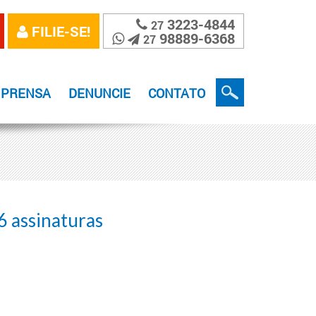
3223-4844
27
FILIE-SE!
98889-6368
27
MPRENSA
DENUNCIE
CONTATO
6 assinaturas