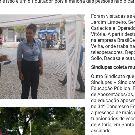
 e isso é um dificultador, pois a maioria das pessoas não o ca
Foram visitadas as 
Jardim Limoeiro, Ser
Cariacica e Operado
Vitória. A partir d
na empresa BrasilCen
Velha, onde trabalh
teleoperadores. Dep
Sollo, Dacasa e outr
Sindiupes coleta mu
Outro Sindicato que
Sindiupes – Sindica
Educação Pública. E
de Aposentados/as, 
da educação aposen
no 34º Congresso Es
a presença de mais d
funcionários de esc
de Vitória, em Santa
assinado.