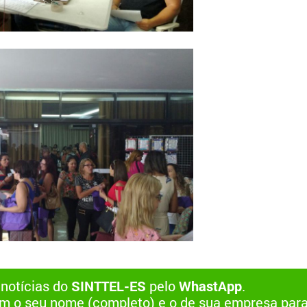
 notícias do
SINTTEL-ES
pelo
WhastApp
.
 o seu nome (completo) e o de sua empresa par