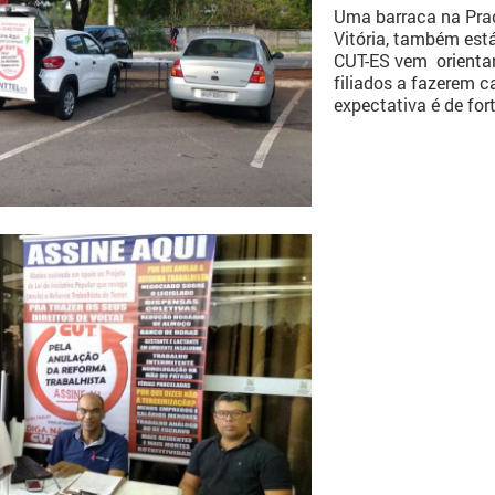
Uma barraca na Praç
Vitória, também est
CUT-ES vem orientan
filiados a fazerem 
expectativa é de fo