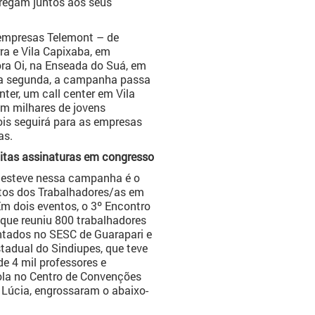
rregam juntos aos seus
empresas Telemont – de
ra e Vila Capixaba, em
ra Oi, na Enseada do Suá, em
esta segunda, a campanha passa
ter, um call center em Vila
am milhares de jovens
ois seguirá para as empresas
as.
itas assinaturas em congresso
 esteve nessa campanha é o
tos dos Trabalhadores/as em
m dois eventos, o 3º Encontro
que reuniu 800 trabalhadores
tados no SESC de Guarapari e
tadual do Sindiupes, que teve
e 4 mil professores e
ola no Centro de Convenções
 Lúcia, engrossaram o abaixo-