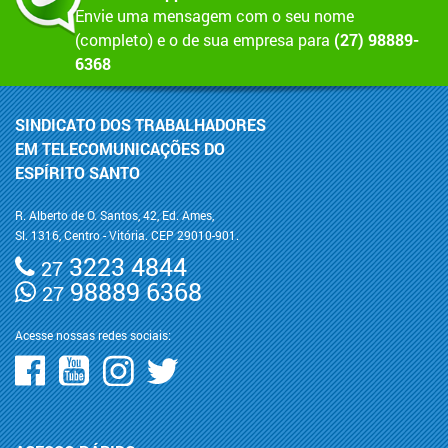
Envie uma mensagem com o seu nome
(completo) e o de sua empresa para
(27) 98889-
6368
SINDICATO DOS TRABALHADORES
EM TELECOMUNICAÇÕES DO
ESPÍRITO SANTO
R. Alberto de O. Santos, 42, Ed. Ames,
Sl. 1316, Centro - Vitória. CEP 29010-901.
3223 4844
27
98889 6368
27
Acesse nossas redes sociais: