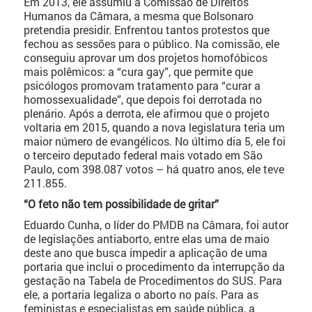
Em 2013, ele assumiu a Comissão de Direitos
Humanos da Câmara, a mesma que Bolsonaro
pretendia presidir. Enfrentou tantos protestos que
fechou as sessões para o público. Na comissão, ele
conseguiu aprovar um dos projetos homofóbicos
mais polêmicos: a “cura gay”, que permite que
psicólogos promovam tratamento para “curar a
homossexualidade”, que depois foi derrotada no
plenário. Após a derrota, ele afirmou que o projeto
voltaria em 2015, quando a nova legislatura teria um
maior número de evangélicos. No último dia 5, ele foi
o terceiro deputado federal mais votado em São
Paulo, com 398.087 votos – há quatro anos, ele teve
211.855.
“O feto não tem possibilidade de gritar”
Eduardo Cunha, o líder do PMDB na Câmara, foi autor
de legislações antiaborto, entre elas uma de maio
deste ano que busca impedir a aplicação de uma
portaria que inclui o procedimento da interrupção da
gestação na Tabela de Procedimentos do SUS. Para
ele, a portaria legaliza o aborto no país. Para as
feministas e especialistas em saúde pública, a