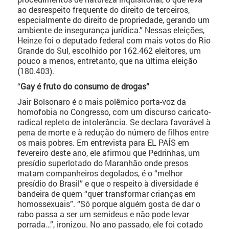
ao desrespeito frequente do direito de terceiros,
especialmente do direito de propriedade, gerando um
ambiente de insegurança jurídica.” Nessas eleições,
Heinze foi o deputado federal com mais votos do Rio
Grande do Sul, escolhido por 162.462 eleitores, um
pouco a menos, entretanto, que na última eleição
(180.403).
“
Gay é fruto do consumo de drogas”
Jair Bolsonaro é o mais polêmico porta-voz da
homofobia no Congresso, com um discurso caricato-
radical repleto de intolerância. Se declara favorável à
pena de morte e à redução do número de filhos entre
os mais pobres. Em entrevista para EL PAÍS em
fevereiro deste ano, ele afirmou que Pedrinhas, um
presídio superlotado do Maranhão onde presos
matam companheiros degolados, é o “melhor
presídio do Brasil” e que o respeito à diversidade é
bandeira de quem “quer transformar crianças em
homossexuais”. “Só porque alguém gosta de dar o
rabo passa a ser um semideus e não pode levar
porrada…”, ironizou. No ano passado, ele foi cotado