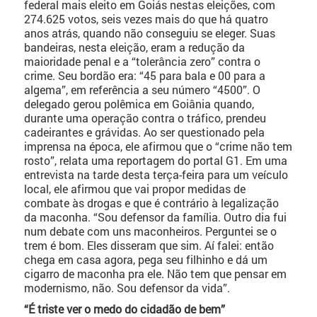
federal mais eleito em Goiás nestas eleições, com
274.625 votos, seis vezes mais do que há quatro
anos atrás, quando não conseguiu se eleger. Suas
bandeiras, nesta eleição, eram a redução da
maioridade penal e a “tolerância zero” contra o
crime. Seu bordão era: “45 para bala e 00 para a
algema”, em referência a seu número “4500”. O
delegado gerou polêmica em Goiânia quando,
durante uma operação contra o tráfico, prendeu
cadeirantes e grávidas. Ao ser questionado pela
imprensa na época, ele afirmou que o “crime não tem
rosto”, relata uma reportagem do portal G1. Em uma
entrevista na tarde desta terça-feira para um veículo
local, ele afirmou que vai propor medidas de
combate às drogas e que é contrário à legalização
da maconha. “Sou defensor da família. Outro dia fui
num debate com uns maconheiros. Perguntei se o
trem é bom. Eles disseram que sim. Aí falei: então
chega em casa agora, pega seu filhinho e dá um
cigarro de maconha pra ele. Não tem que pensar em
modernismo, não. Sou defensor da vida”.
“É triste ver o medo do cidadão de bem”