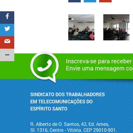
Inscreva-se para receber
Envie uma mensagem com
SINDICATO DOS TRABALHADORES
EM TELECOMUNICAÇÕES DO
ESPÍRITO SANTO
R. Alberto de O. Santos, 42, Ed. Ames,
Sl. 1316, Centro - Vitória. CEP 29010-901.