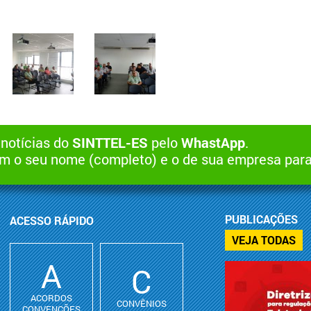
 notícias do
SINTTEL-ES
pelo
WhastApp
.
 o seu nome (completo) e o de sua empresa par
PUBLICAÇÕES
ACESSO RÁPIDO
VEJA TODAS
A
C
ACORDOS
CONVÊNIOS
CONVENÇÕES