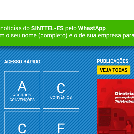
 notícias do
SINTTEL-ES
pelo
WhastApp
.
 o seu nome (completo) e o de sua empresa par
PUBLICAÇÕES
ACESSO RÁPIDO
VEJA TODAS
A
C
ACORDOS
CONVÊNIOS
CONVENÇÕES
C
F