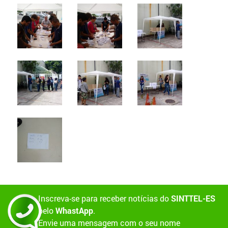
Inscreva-se para receber notícias do
SINTTEL-ES
pelo
WhastApp
.
Envie uma mensagem com o seu nome