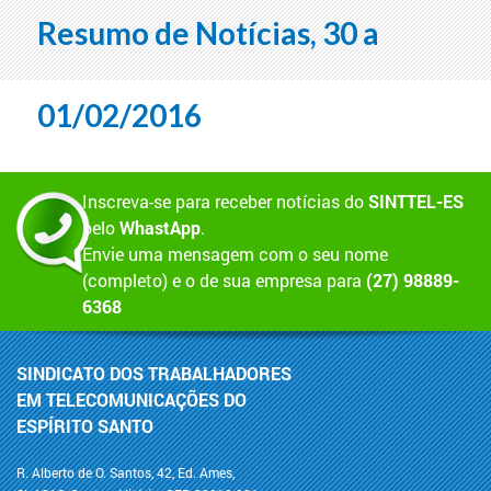
Resumo de Notícias, 30 a
01/02/2016
Inscreva-se para receber notícias do
SINTTEL-ES
pelo
WhastApp
.
Envie uma mensagem com o seu nome
(completo) e o de sua empresa para
(27) 98889-
6368
SINDICATO DOS TRABALHADORES
EM TELECOMUNICAÇÕES DO
ESPÍRITO SANTO
R. Alberto de O. Santos, 42, Ed. Ames,