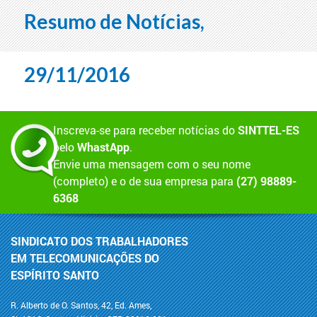
Resumo de Notícias,
29/11/2016
Inscreva-se para receber notícias do
SINTTEL-ES
pelo
WhastApp
.
Envie uma mensagem com o seu nome
(completo) e o de sua empresa para
(27) 98889-
6368
SINDICATO DOS TRABALHADORES
EM TELECOMUNICAÇÕES DO
ESPÍRITO SANTO
R. Alberto de O. Santos, 42, Ed. Ames,