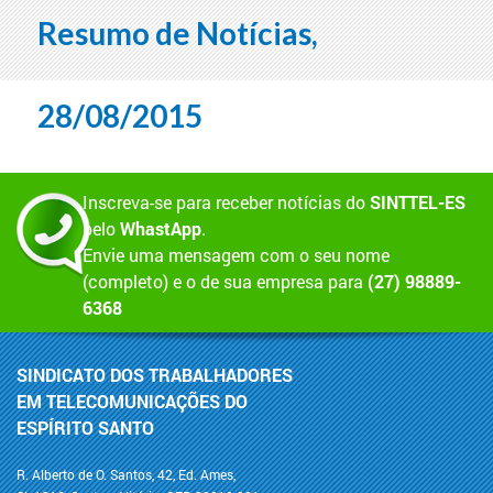
Resumo de Notícias,
28/08/2015
Inscreva-se para receber notícias do
SINTTEL-ES
pelo
WhastApp
.
Envie uma mensagem com o seu nome
(completo) e o de sua empresa para
(27) 98889-
6368
SINDICATO DOS TRABALHADORES
EM TELECOMUNICAÇÕES DO
ESPÍRITO SANTO
R. Alberto de O. Santos, 42, Ed. Ames,