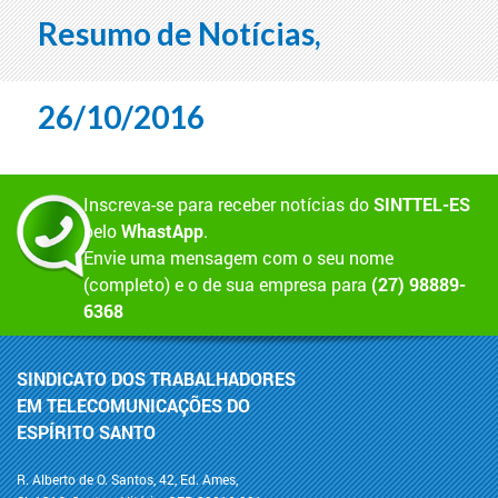
Resumo de Notícias,
26/10/2016
Inscreva-se para receber notícias do
SINTTEL-ES
pelo
WhastApp
.
Envie uma mensagem com o seu nome
(completo) e o de sua empresa para
(27) 98889-
6368
SINDICATO DOS TRABALHADORES
EM TELECOMUNICAÇÕES DO
ESPÍRITO SANTO
R. Alberto de O. Santos, 42, Ed. Ames,