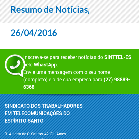
Resumo de Notícias,
26/04/2016
Inscreva-se para receber notícias do
SINTTEL-ES
pelo
WhastApp
.
Envie uma mensagem com o seu nome
(completo) e o de sua empresa para
(27) 98889-
6368
SINDICATO DOS TRABALHADORES
EM TELECOMUNICAÇÕES DO
ESPÍRITO SANTO
R. Alberto de O. Santos, 42, Ed. Ames,