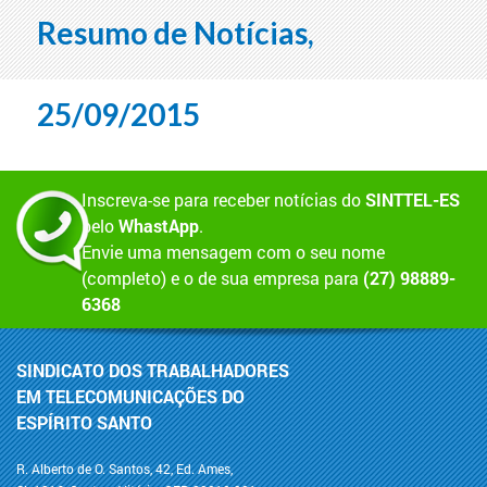
Resumo de Notícias,
25/09/2015
Inscreva-se para receber notícias do
SINTTEL-ES
pelo
WhastApp
.
Envie uma mensagem com o seu nome
(completo) e o de sua empresa para
(27) 98889-
6368
SINDICATO DOS TRABALHADORES
EM TELECOMUNICAÇÕES DO
ESPÍRITO SANTO
R. Alberto de O. Santos, 42, Ed. Ames,