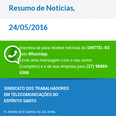
Resumo de Notícias,
24/05/2016
Inscreva-se para receber notícias do
SINTTEL-ES
pelo
WhastApp
.
Envie uma mensagem com o seu nome
(completo) e o de sua empresa para
(27) 98889-
6368
SINDICATO DOS TRABALHADORES
EM TELECOMUNICAÇÕES DO
ESPÍRITO SANTO
R. Alberto de O. Santos, 42, Ed. Ames,