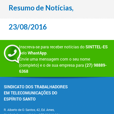
Resumo de Notícias,
23/08/2016
Inscreva-se para receber notícias do
SINTTEL-ES
pelo
WhastApp
.
Envie uma mensagem com o seu nome
(completo) e o de sua empresa para
(27) 98889-
6368
SINDICATO DOS TRABALHADORES
EM TELECOMUNICAÇÕES DO
ESPÍRITO SANTO
R. Alberto de O. Santos, 42, Ed. Ames,