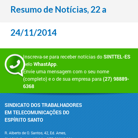
Resumo de Notícias, 22 a
24/11/2014
Inscreva-se para receber notícias do
SINTTEL-ES
pelo
WhastApp
.
Envie uma mensagem com o seu nome
(completo) e o de sua empresa para
(27) 98889-
6368
SINDICATO DOS TRABALHADORES
EM TELECOMUNICAÇÕES DO
ESPÍRITO SANTO
R. Alberto de O. Santos, 42, Ed. Ames,