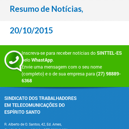
Resumo de Notícias,
20/10/2015
Inscreva-se para receber notícias do
SINTTEL-ES
pelo
WhastApp
.
Envie uma mensagem com o seu nome
(completo) e o de sua empresa para
(27) 98889-
6368
SINDICATO DOS TRABALHADORES
EM TELECOMUNICAÇÕES DO
ESPÍRITO SANTO
R. Alberto de O. Santos, 42, Ed. Ames,