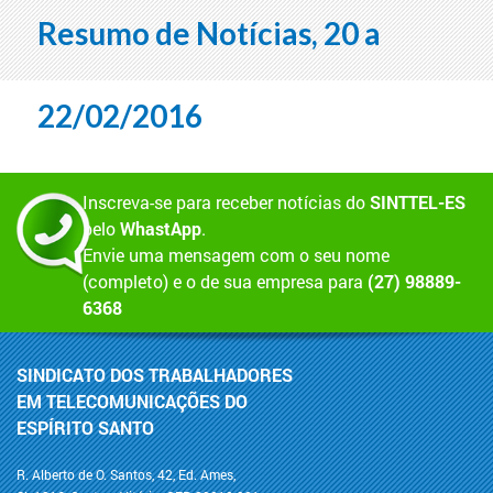
Resumo de Notícias, 20 a
22/02/2016
Inscreva-se para receber notícias do
SINTTEL-ES
pelo
WhastApp
.
Envie uma mensagem com o seu nome
(completo) e o de sua empresa para
(27) 98889-
6368
SINDICATO DOS TRABALHADORES
EM TELECOMUNICAÇÕES DO
ESPÍRITO SANTO
R. Alberto de O. Santos, 42, Ed. Ames,