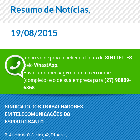
Resumo de Notícias,
19/08/2015
Inscreva-se para receber notícias do
SINTTEL-ES
pelo
WhastApp
.
Envie uma mensagem com o seu nome
(completo) e o de sua empresa para
(27) 98889-
6368
SINDICATO DOS TRABALHADORES
EM TELECOMUNICAÇÕES DO
ESPÍRITO SANTO
R. Alberto de O. Santos, 42, Ed. Ames,