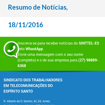
Resumo de Notícias,
18/11/2016
Inscreva-se para receber notícias do
SINTTEL-ES
pelo
WhastApp
.
Envie uma mensagem com o seu nome
(completo) e o de sua empresa para
(27) 98889-
6368
SINDICATO DOS TRABALHADORES
EM TELECOMUNICAÇÕES DO
ESPÍRITO SANTO
R. Alberto de O. Santos, 42, Ed. Ames,