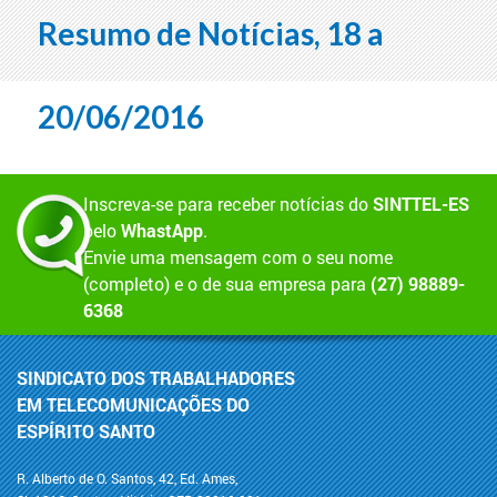
Resumo de Notícias, 18 a
20/06/2016
Inscreva-se para receber notícias do
SINTTEL-ES
pelo
WhastApp
.
Envie uma mensagem com o seu nome
(completo) e o de sua empresa para
(27) 98889-
6368
SINDICATO DOS TRABALHADORES
EM TELECOMUNICAÇÕES DO
ESPÍRITO SANTO
R. Alberto de O. Santos, 42, Ed. Ames,