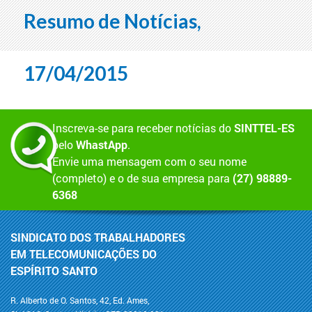
Resumo de Notícias,
17/04/2015
Inscreva-se para receber notícias do
SINTTEL-ES
pelo
WhastApp
.
Envie uma mensagem com o seu nome
(completo) e o de sua empresa para
(27) 98889-
6368
SINDICATO DOS TRABALHADORES
EM TELECOMUNICAÇÕES DO
ESPÍRITO SANTO
R. Alberto de O. Santos, 42, Ed. Ames,