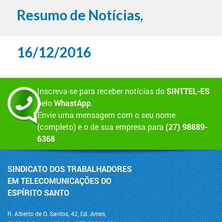
Resumo de Notícias,
16/12/2016
Inscreva-se para receber notícias do
SINTTEL-ES
pelo
WhastApp
.
Envie uma mensagem com o seu nome
(completo) e o de sua empresa para
(27) 98889-
6368
SINDICATO DOS TRABALHADORES
EM TELECOMUNICAÇÕES DO
ESPÍRITO SANTO
R. Alberto de O. Santos, 42, Ed. Ames,