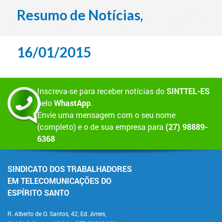
Resumo de Notícias,
16/01/2015
Inscreva-se para receber notícias do
SINTTEL-ES
pelo
WhastApp
.
Envie uma mensagem com o seu nome
(completo) e o de sua empresa para
(27) 98889-
6368
SINDICATO DOS TRABALHADORES
EM TELECOMUNICAÇÕES DO
ESPÍRITO SANTO
R. Alberto de O. Santos, 42, Ed. Ames,