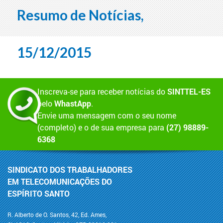
Resumo de Notícias,
15/12/2015
Inscreva-se para receber notícias do
SINTTEL-ES
pelo
WhastApp
.
Envie uma mensagem com o seu nome
(completo) e o de sua empresa para
(27) 98889-
6368
SINDICATO DOS TRABALHADORES
EM TELECOMUNICAÇÕES DO
ESPÍRITO SANTO
R. Alberto de O. Santos, 42, Ed. Ames,