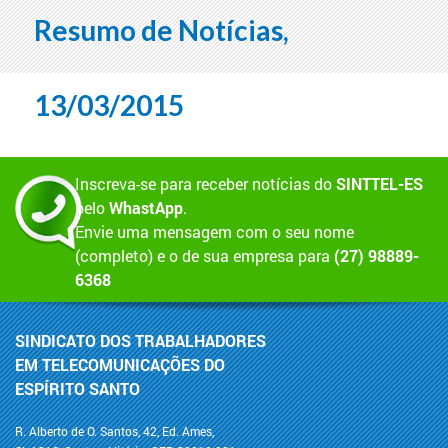
Resumo de Notícias,
13/03/2015
Inscreva-se para receber notícias do
SINTTEL-ES
pelo
WhastApp
.
Envie uma mensagem com o seu nome
(completo) e o de sua empresa para
(27) 98889-
6368
SINDICATO DOS TRABALHADORES
EM TELECOMUNICAÇÕES DO
ESPÍRITO SANTO
R. Alberto de O. Santos, 42, Ed. Ames,