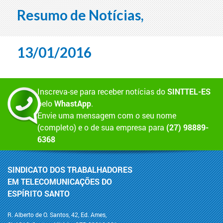
Resumo de Notícias,
13/01/2016
Inscreva-se para receber notícias do
SINTTEL-ES
pelo
WhastApp
.
Envie uma mensagem com o seu nome
(completo) e o de sua empresa para
(27) 98889-
6368
SINDICATO DOS TRABALHADORES
EM TELECOMUNICAÇÕES DO
ESPÍRITO SANTO
R. Alberto de O. Santos, 42, Ed. Ames,