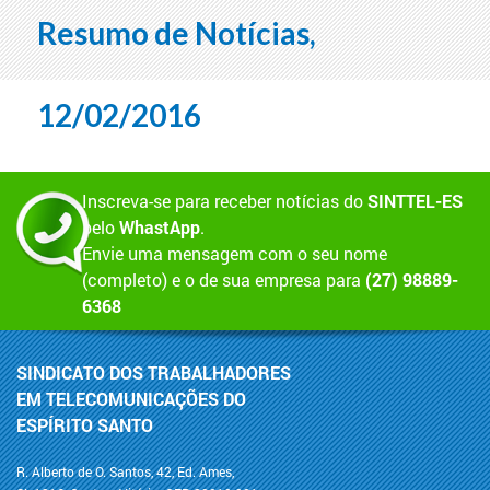
Resumo de Notícias,
12/02/2016
Inscreva-se para receber notícias do
SINTTEL-ES
pelo
WhastApp
.
Envie uma mensagem com o seu nome
(completo) e o de sua empresa para
(27) 98889-
6368
SINDICATO DOS TRABALHADORES
EM TELECOMUNICAÇÕES DO
ESPÍRITO SANTO
R. Alberto de O. Santos, 42, Ed. Ames,