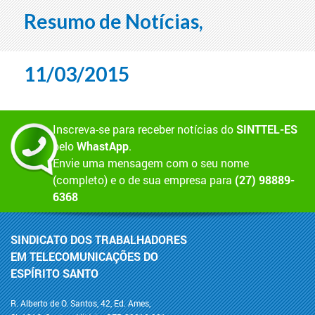
Resumo de Notícias,
11/03/2015
Inscreva-se para receber notícias do
SINTTEL-ES
pelo
WhastApp
.
Envie uma mensagem com o seu nome
(completo) e o de sua empresa para
(27) 98889-
6368
SINDICATO DOS TRABALHADORES
EM TELECOMUNICAÇÕES DO
ESPÍRITO SANTO
R. Alberto de O. Santos, 42, Ed. Ames,