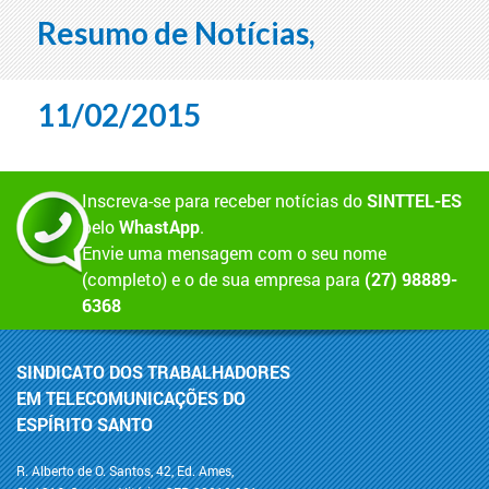
Resumo de Notícias,
11/02/2015
Inscreva-se para receber notícias do
SINTTEL-ES
pelo
WhastApp
.
Envie uma mensagem com o seu nome
(completo) e o de sua empresa para
(27) 98889-
6368
SINDICATO DOS TRABALHADORES
EM TELECOMUNICAÇÕES DO
ESPÍRITO SANTO
R. Alberto de O. Santos, 42, Ed. Ames,