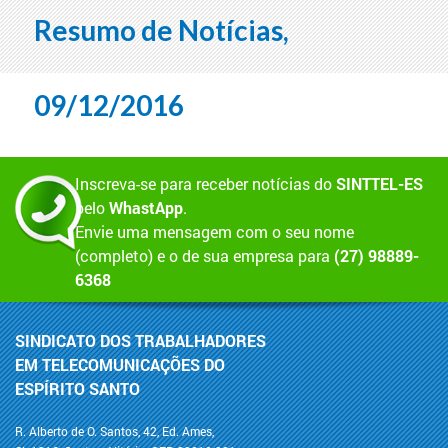
Resumo de Notícias,
09/12/2016
Inscreva-se para receber notícias do
SINTTEL-ES
pelo
WhastApp
.
Envie uma mensagem com o seu nome
(completo) e o de sua empresa para
(27) 98889-
6368
SINDICATO DOS TRABALHADORES
EM TELECOMUNICAÇÕES DO
ESPÍRITO SANTO
R. Alberto de O. Santos, 42, Ed. Ames,