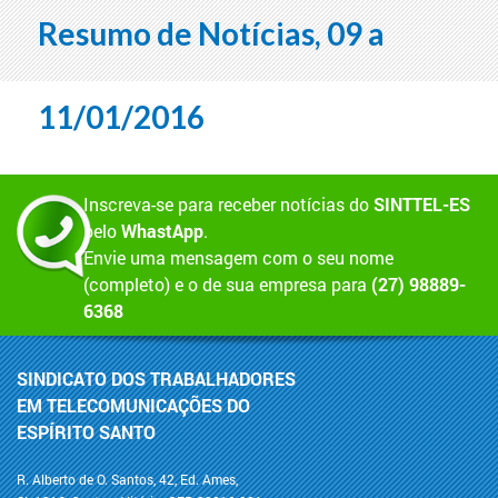
Resumo de Notícias, 09 a
11/01/2016
Inscreva-se para receber notícias do
SINTTEL-ES
pelo
WhastApp
.
Envie uma mensagem com o seu nome
(completo) e o de sua empresa para
(27) 98889-
6368
SINDICATO DOS TRABALHADORES
EM TELECOMUNICAÇÕES DO
ESPÍRITO SANTO
R. Alberto de O. Santos, 42, Ed. Ames,