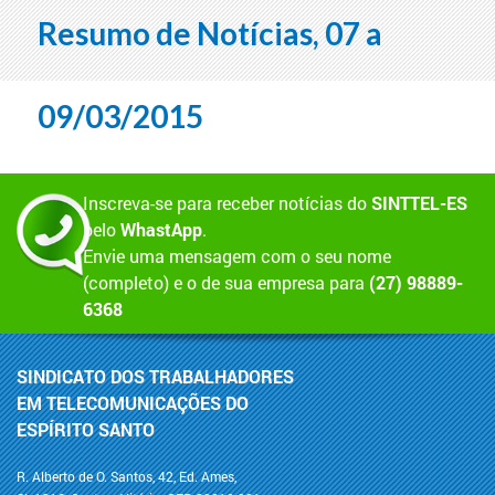
Resumo de Notícias, 07 a
09/03/2015
Inscreva-se para receber notícias do
SINTTEL-ES
pelo
WhastApp
.
Envie uma mensagem com o seu nome
(completo) e o de sua empresa para
(27) 98889-
6368
SINDICATO DOS TRABALHADORES
EM TELECOMUNICAÇÕES DO
ESPÍRITO SANTO
R. Alberto de O. Santos, 42, Ed. Ames,