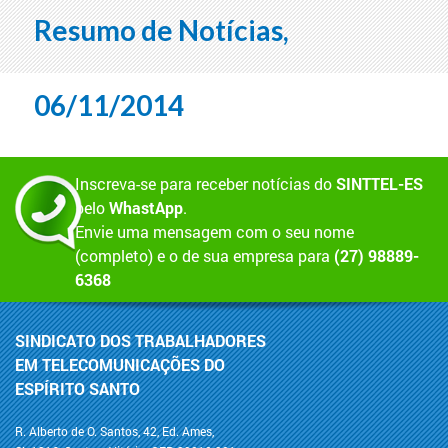
Resumo de Notícias,
06/11/2014
Inscreva-se para receber notícias do
SINTTEL-ES
pelo
WhastApp
.
Envie uma mensagem com o seu nome
(completo) e o de sua empresa para
(27) 98889-
6368
SINDICATO DOS TRABALHADORES
EM TELECOMUNICAÇÕES DO
ESPÍRITO SANTO
R. Alberto de O. Santos, 42, Ed. Ames,