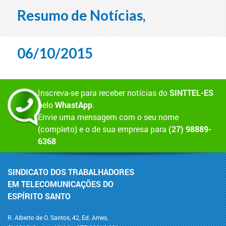
Resumo de Notícias,
06/10/2015
Inscreva-se para receber notícias do
SINTTEL-ES
pelo
WhastApp
.
Envie uma mensagem com o seu nome
(completo) e o de sua empresa para
(27) 98889-
6368
SINDICATO DOS TRABALHADORES
EM TELECOMUNICAÇÕES DO
ESPÍRITO SANTO
R. Alberto de O. Santos, 42, Ed. Ames,