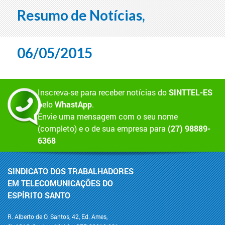
Resumo de Notícias,
06/05/2015
Inscreva-se para receber notícias do
SINTTEL-ES
pelo
WhastApp
.
Envie uma mensagem com o seu nome
(completo) e o de sua empresa para
(27) 98889-
6368
SINDICATO DOS TRABALHADORES
EM TELECOMUNICAÇÕES DO
ESPÍRITO SANTO
R. Alberto de O. Santos, 42, Ed. Ames,