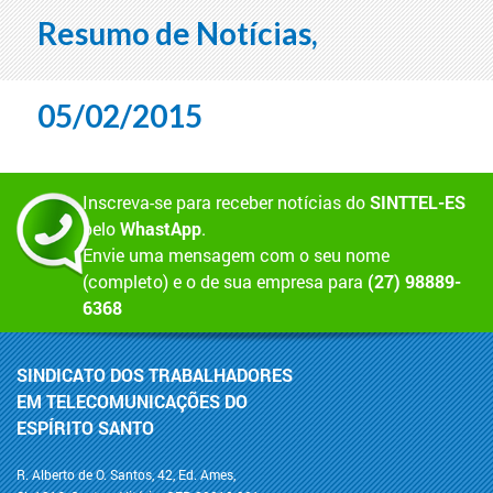
Resumo de Notícias,
05/02/2015
Inscreva-se para receber notícias do
SINTTEL-ES
pelo
WhastApp
.
Envie uma mensagem com o seu nome
(completo) e o de sua empresa para
(27) 98889-
6368
SINDICATO DOS TRABALHADORES
EM TELECOMUNICAÇÕES DO
ESPÍRITO SANTO
R. Alberto de O. Santos, 42, Ed. Ames,