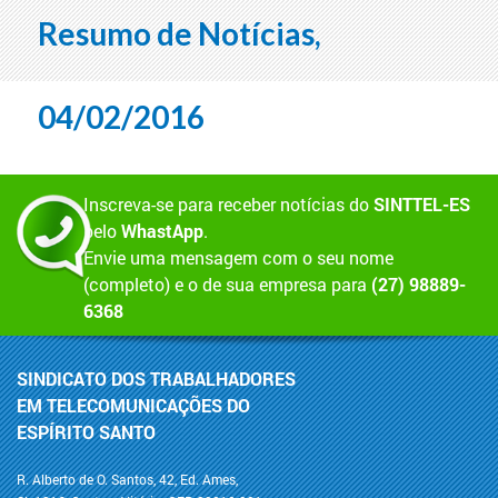
Resumo de Notícias,
04/02/2016
Inscreva-se para receber notícias do
SINTTEL-ES
pelo
WhastApp
.
Envie uma mensagem com o seu nome
(completo) e o de sua empresa para
(27) 98889-
6368
SINDICATO DOS TRABALHADORES
EM TELECOMUNICAÇÕES DO
ESPÍRITO SANTO
R. Alberto de O. Santos, 42, Ed. Ames,