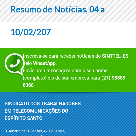
Resumo de Notícias, 04 a
10/02/207
Inscreva-se para receber notícias do
SINTTEL-ES
pelo
WhastApp
.
Envie uma mensagem com o seu nome
(completo) e o de sua empresa para
(27) 98889-
6368
SINDICATO DOS TRABALHADORES
EM TELECOMUNICAÇÕES DO
ESPÍRITO SANTO
R. Alberto de O. Santos, 42, Ed. Ames,